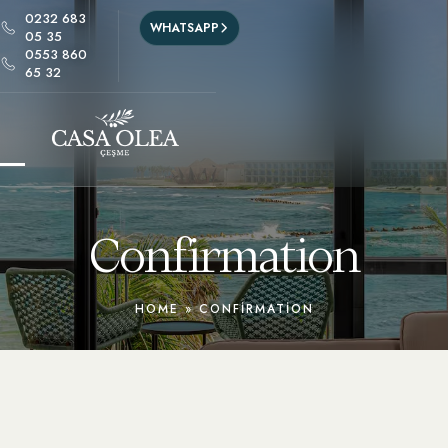
0232 683
WHATSAPP
05 35
0553 860
65 32
Confirmation
HOME
»
CONFIRMATION