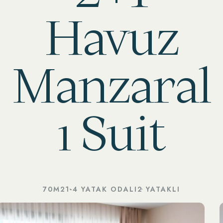
Havuz
Manzaral
ı Suit
70M2
1-4 YATAK ODALI
2 YATAKLI