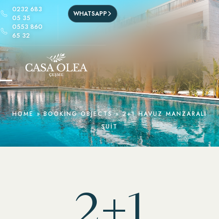
0232 683
WHATSAPP
05 35
0553 860
65 32
HOME
»
BOOKING OBJECTS
»
2+1 HAVUZ MANZARALI
SUIT
2+1