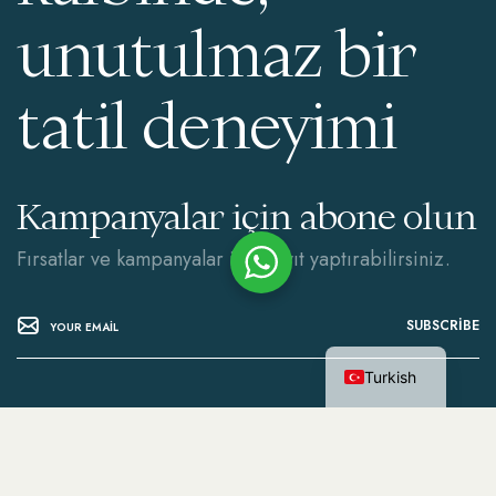
unutulmaz bir
tatil deneyimi
Kampanyalar için abone olun
Fırsatlar ve kampanyalar için kayıt yaptırabilirsiniz.
SUBSCRIBE
English
Turkish
İletişim
Rezervasyonlarınız
İçin:
Dalyan, 4011. Sk. No:2,