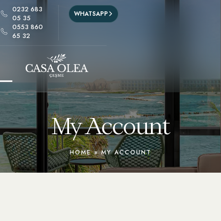
0232 683
WHATSAPP
05 35
0553 860
65 32
My Account
HOME
»
MY ACCOUNT